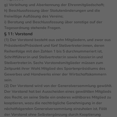
g) Verleihung und Aberkennung der Ehrenmitgliedschaft;
h) Beschlussfassung über Statutenänderungen und die
freiwillige Auflösung des Vereins;
i) Beratung und Beschlussfassung über sonstige auf der
Tagesordnung stehende Fragen.
§ 11: Vorstand
(1) Der Vorstand besteht aus zehn Mitgliedern, und zwar aus
Präsidentin/Präsident und fünf Stellvertreter:innen, deren
Reihenfolge mit den Zahlen 1 bis 5 durchnummeriert ist,
Schriftführer:in und Stellvertreter:in sowie Kassier:in und
Stellvertreter:in. Sechs Vorstandsmitglieder müssen zum
Zeitpunkt ihrer Wahl Mitglied des Spartenpräsidiums des
Gewerbes und Handwerks einer der Wirtschaftskammern
sein.
(2) Der Vorstand wird von der Generalversammlung gewählt.
Der Vorstand hat bei Ausscheiden eines gewählten Mitglieds
das Recht, an seine Stelle ein anderes wählbares Mitglied zu
kooptieren, wozu die nachträgliche Genehmigung in der
nächstfolgenden Generalversammlung einzuholen ist. Fällt
der Vorstand ohne Selbstergänzung durch Kooptierung