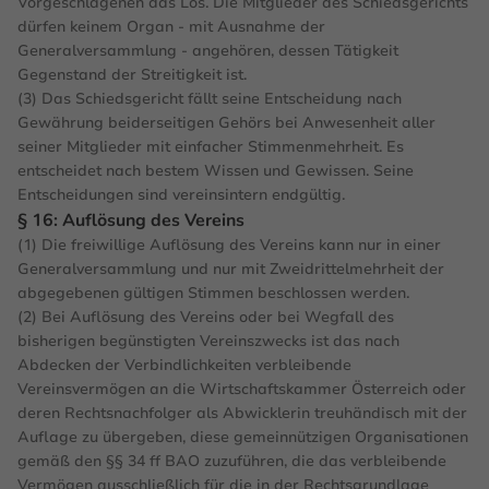
Vorgeschlagenen das Los. Die Mitglieder des Schiedsgerichts
dürfen keinem Organ - mit Ausnahme der
Generalversammlung - angehören, dessen Tätigkeit
Gegenstand der Streitigkeit ist.
(3) Das Schiedsgericht fällt seine Entscheidung nach
Gewährung beiderseitigen Gehörs bei Anwesenheit aller
seiner Mitglieder mit einfacher Stimmenmehrheit. Es
entscheidet nach bestem Wissen und Gewissen. Seine
Entscheidungen sind vereinsintern endgültig.
§ 16: Auflösung des Vereins
(1) Die freiwillige Auflösung des Vereins kann nur in einer
Generalversammlung und nur mit Zweidrittelmehrheit der
abgegebenen gültigen Stimmen beschlossen werden.
(2) Bei Auflösung des Vereins oder bei Wegfall des
bisherigen begünstigten Vereinszwecks ist das nach
Abdecken der Verbindlichkeiten verbleibende
Vereinsvermögen an die Wirtschaftskammer Österreich oder
deren Rechtsnachfolger als Abwicklerin treuhändisch mit der
Auflage zu übergeben, diese gemeinnützigen Organisationen
gemäß den §§ 34 ff BAO zuzuführen, die das verbleibende
Vermögen ausschließlich für die in der Rechtsgrundlage