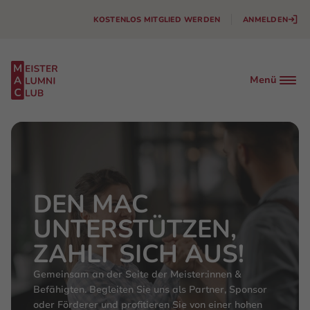
KOSTENLOS MITGLIED WERDEN
ANMELDEN
Menü
DEN MAC
UNTERSTÜTZEN,
Facebook
Instagram
ZAHLT SICH AUS!
Linkedin
Gemeinsam an der Seite der Meister:innen &
Befähigten. Begleiten Sie uns als Partner, Sponsor
oder Förderer und profitieren Sie von einer hohen