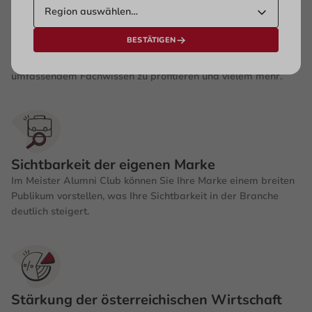
Der Meister Alumni Club bietet Ihnen direkten Zugang zu
Meister:innen und Befähigten aus verschiedenen Gewerbe-
BESTÄTIGEN
und Handwerksberufen. Dies eröffnet Ihnen die Möglichkeit,
Ihre Reichweite zu erhöhen, Ihr Netzwerk auszubauen, von
umfassendem Fachwissen zu profitieren und vielem mehr.
Sichtbarkeit der eigenen Marke
Im Meister Alumni Club können Sie Ihre Marke einem breiten
Publikum vorstellen, was Ihre Sichtbarkeit in der Branche
deutlich steigert.
Stärkung der österreichischen Wirtschaft