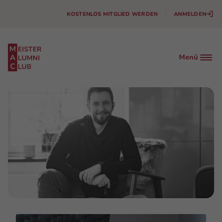
KOSTENLOS MITGLIED WERDEN
ANMELDEN
Menü
Facebook
Instagram
Linkedin