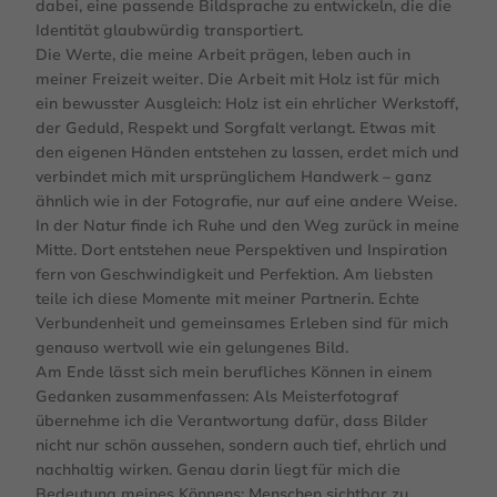
dabei, eine passende Bildsprache zu entwickeln, die die
Identität glaubwürdig transportiert.
Die Werte, die meine Arbeit prägen, leben auch in
meiner Freizeit weiter. Die Arbeit mit Holz ist für mich
ein bewusster Ausgleich: Holz ist ein ehrlicher Werkstoff,
der Geduld, Respekt und Sorgfalt verlangt. Etwas mit
den eigenen Händen entstehen zu lassen, erdet mich und
verbindet mich mit ursprünglichem Handwerk – ganz
ähnlich wie in der Fotografie, nur auf eine andere Weise.
In der Natur finde ich Ruhe und den Weg zurück in meine
Mitte. Dort entstehen neue Perspektiven und Inspiration
fern von Geschwindigkeit und Perfektion. Am liebsten
teile ich diese Momente mit meiner Partnerin. Echte
Verbundenheit und gemeinsames Erleben sind für mich
genauso wertvoll wie ein gelungenes Bild.
Am Ende lässt sich mein berufliches Können in einem
Gedanken zusammenfassen: Als Meisterfotograf
übernehme ich die Verantwortung dafür, dass Bilder
nicht nur schön aussehen, sondern auch tief, ehrlich und
nachhaltig wirken. Genau darin liegt für mich die
Bedeutung meines Könnens: Menschen sichtbar zu