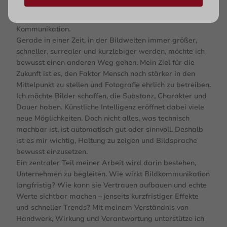
kommt meine Erfahrung ins Spiel. Ich betrachte
Fotografie nicht nur als Bild, sondern als Teil der
Kommunikation.
Gerade in einer Zeit, in der Bildwelten immer größer,
schneller, surrealer und kurzlebiger werden, möchte ich
bewusst einen anderen Weg gehen. Mein Ziel für die
Zukunft ist es, den Faktor Mensch noch stärker in den
Mittelpunkt zu stellen und Fotografie ehrlich zu betreiben.
Ich möchte Bilder schaffen, die Substanz, Charakter und
Dauer haben. Künstliche Intelligenz eröffnet dabei viele
neue Möglichkeiten. Doch nicht alles, was technisch
machbar ist, ist automatisch gut oder sinnvoll. Deshalb
ist es mir wichtig, Haltung zu zeigen und Bildsprache
bewusst einzusetzen.
Ein zentraler Teil meiner Arbeit wird darin bestehen,
Unternehmen zu begleiten. Wie wirkt Bildkommunikation
langfristig? Wie kann sie Vertrauen aufbauen und echte
Werte sichtbar machen – jenseits kurzfristiger Effekte
und schneller Trends? Mit meinem Verständnis von
Handwerk, Wirkung und Verantwortung unterstütze ich