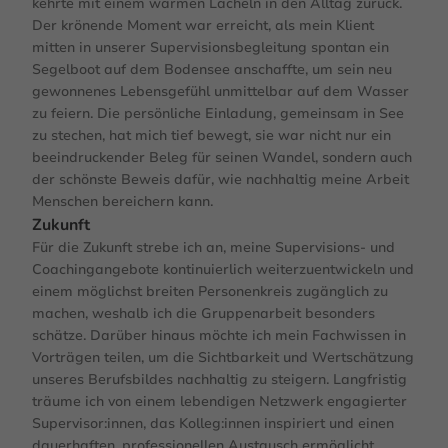
kehrte mit einem warmen Lächeln in den Alltag zurück.
Der krönende Moment war erreicht, als mein Klient
mitten in unserer Supervisionsbegleitung spontan ein
Segelboot auf dem Bodensee anschaffte, um sein neu
gewonnenes Lebensgefühl unmittelbar auf dem Wasser
zu feiern. Die persönliche Einladung, gemeinsam in See
zu stechen, hat mich tief bewegt, sie war nicht nur ein
beeindruckender Beleg für seinen Wandel, sondern auch
der schönste Beweis dafür, wie nachhaltig meine Arbeit
Menschen bereichern kann.
Zukunft
Für die Zukunft strebe ich an, meine Supervisions- und
Coachingangebote kontinuierlich weiterzuentwickeln und
einem möglichst breiten Personenkreis zugänglich zu
machen, weshalb ich die Gruppenarbeit besonders
schätze. Darüber hinaus möchte ich mein Fachwissen in
Vorträgen teilen, um die Sichtbarkeit und Wertschätzung
unseres Berufsbildes nachhaltig zu steigern. Langfristig
träume ich von einem lebendigen Netzwerk engagierter
Supervisor:innen, das Kolleg:innen inspiriert und einen
dauerhaften, professionellen Austausch ermöglicht.