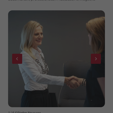
1
/ 6
©Stefan Neururer