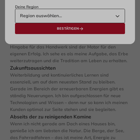
Dächern unterwegs. Es ist ein körperlicher Beruf, der
Deine Region
Fitness erfordert. Aber ich liebe es. Die frische Luft, die
Aussicht über den Dächern von Salzburg – das alles
erfüllt mich mit Freude.
BESTÄTIGEN
Diese Leidenschaft möchte ich bewahren und an die
jungen Meister:innen weitergeben. Begeisterung und
Hingabe für das Handwerk sind der Motor für den
eigenen Erfolg. Ich sehe es als meine Aufgabe, das Erbe
weiterzutragen und die Tradition am Leben zu erhalten.
Zukunftsaussichten
Weiterbildung und kontinuierliches Lernen sind
essenziell, um auf dem neuesten Stand zu bleiben.
Gerade im Bereich der erneuerbaren Energien gibt es
ständig Neuerungen. Ich bin aufgeschlossen für neue
Technologien und Wissen – denn nur so kann ich meinen
Kunden optimal zur Seite stehen und sie begleiten.
Abseits der zu reinigenden Kamine
Wenn ich nicht gerade am Dach eines Hauses bin,
genieße ich am liebsten die Natur. Die Berge, der See,
das Fahrradfahren – das ist meine Art, Energie zu